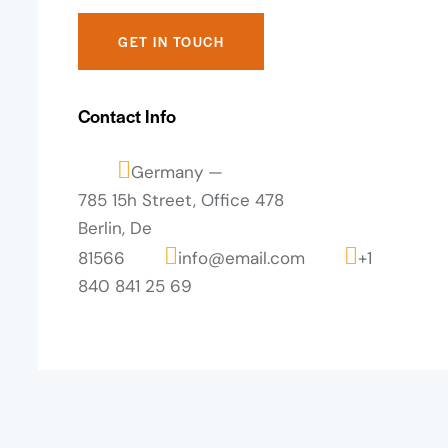
Contact Info
Germany —
785 15h Street, Office 478
Berlin, De
81566
info@email.com
+1
840 841 25 69