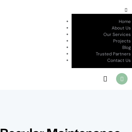
Home
About Us
Our Services
Projects
Blog
Trusted Partners
Contact Us