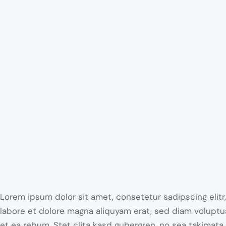
Lorem ipsum dolor sit amet, consetetur sadipscing elit
labore et dolore magna aliquyam erat, sed diam voluptu
et ea rebum. Stet clita kasd gubergren, no sea takimata